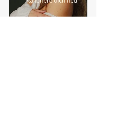
Gold for Her
Der Identity-Shift
Dieses Programm ist kein "normales"
Programm. Es ist ein Identity-Shift, eine
Neukalibrierung des eigenen Seins.
Wenn wir jahrelang im Funktionsmodus
gelebt haben, ist unser Nervensystem
dauerhaft angespannt. Wir stehen innerlich
unter Strom.
Der Körper? Er funktioniert im
Überlebensmodus.
Gold for Her ist der Raum, den keine Frau
überspringen kann.
Er ist ein Shift:
Zurück in deinen Körper.